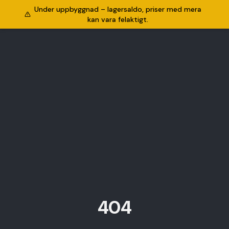
Under uppbyggnad – lagersaldo, priser med mera
kan vara felaktigt.
404