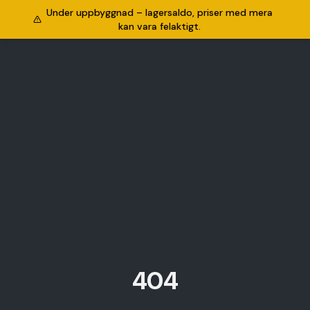
Under uppbyggnad – lagersaldo, priser med mera
kan vara felaktigt.
404