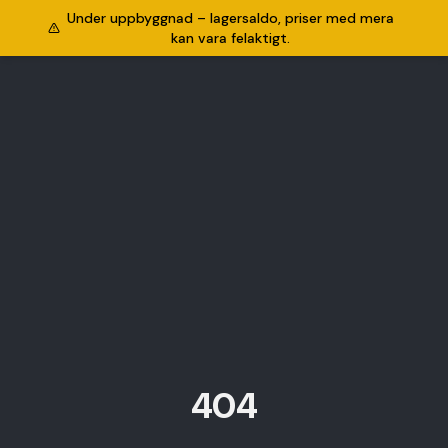
Under uppbyggnad – lagersaldo, priser med mera
kan vara felaktigt.
404