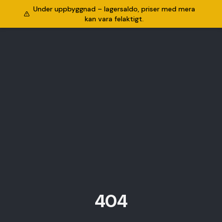
Under uppbyggnad – lagersaldo, priser med mera
kan vara felaktigt.
404