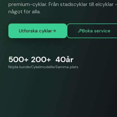
premium-cyklar. Från stadscyklar till elcyklar –
något för alla.
Utforska cyklar
Boka service
500+
200+
40år
Nöjda kunder
Cykelmodeller
Samma plats