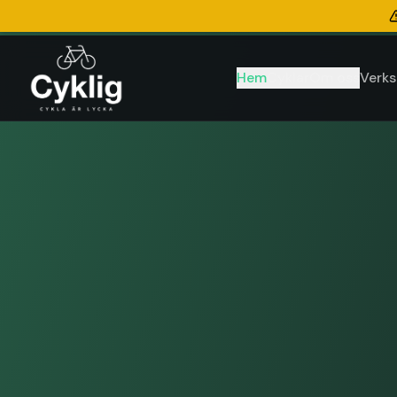
Hem
Cyklar
Om oss
Verks