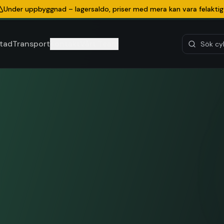
Under uppbyggnad – lagersaldo, priser med mera kan vara felaktig
tad
Transport
Kontakt
Vårt Team